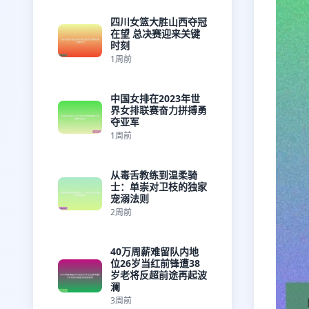
四川女篮大胜山西夺冠
在望 总决赛迎来关键
时刻
1周前
中国女排在2023年世
界女排联赛奋力拼搏勇
夺亚军
1周前
从毒舌教练到温柔骑
士：单崇对卫枝的独家
宠溺法则
2周前
40万周薪难留队内地
位26岁当红前锋遭38
岁老将反超前途再起波
澜
3周前