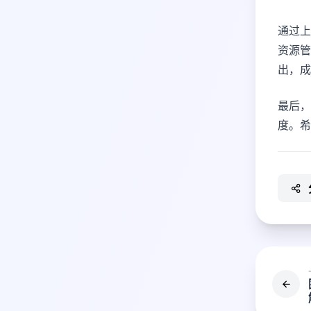
通过上
资源管
出，成
最后，
度。希