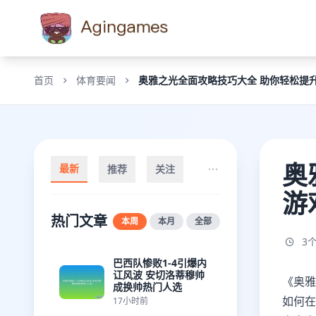
首页
体育要闻
奥雅之光全面攻略技巧大全 助你轻松提
奥
最新
推荐
关注
游
热门文章
本周
本月
全部
3
巴西队惨败1-4引爆内
讧风波 安切洛蒂穆帅
《奥雅
成换帅热门人选
如何在
17小时前