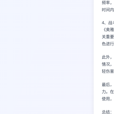
频率，
时间内
4、战
《奥雅
关重要
色进行
此外，
情况，
轻伤害
最后，
力。在
使用，
总结：