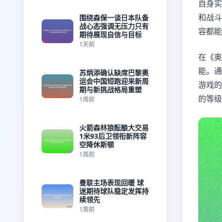
自身实
和战斗
围绕森保一谈日本队备
战心态强调无压力只有
容都能
期待展现自信与目标
1天前
在《奥
能。通
苏炳添确认缺席巴黎奥
运会中国短跑迎来新周
游戏的
期与新挑战格局重塑
的等级
1周前
火箭森林狼酝酿大交易
1米93后卫领衔新阵容
空降休斯顿
1周前
曼联主场表现回暖 球
迷期待球队稳定发挥持
续领先
1周前