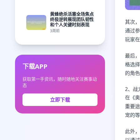
黄蜂绝杀活塞全场焦点
终极逆转展现团队韧性
其次，
和个人关键时刻表现
通过参
3周前
玩家在
最后，
格选择
下载APP
的角色
获取第一手资讯，随时随地关注赛事动
态
2、战
在《奥
立即下载
重要途
宠的等
此外，