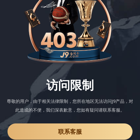
访问限制
尊敬的用户，由于相关法律限制，您所在地区无法访问J9产品，对
此造成的不便，我们深表歉意，您如有疑问请联系客服。
联系客服