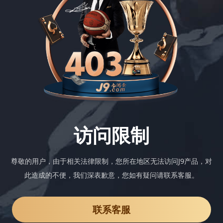
访问限制
尊敬的用户，由于相关法律限制，您所在地区无法访问J9产品，对
此造成的不便，我们深表歉意，您如有疑问请联系客服。
联系客服