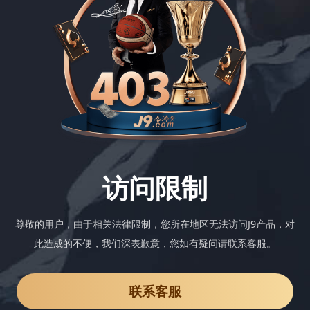
访问限制
尊敬的用户，由于相关法律限制，您所在地区无法访问J9产品，对
此造成的不便，我们深表歉意，您如有疑问请联系客服。
联系客服